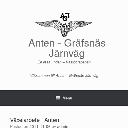
Skip
to
content
Anten - Gräfsnäs
Järnväg
En resa i tiden – Västgötabanan
Välkommen till Anten - Gräfsnäs Järnväg
Menu
Växelarbete i Anten
Posted on
2011-11-06
by
admin