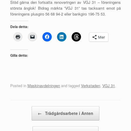
Stöd gärna den fortsatta renoveringen av VGJ 31 – föreningens
största ånglok! Bidrag märkta ”VGJ 31” tas tacksamt emot på
föreningens plusgiro 56 68 94-2 eller bankgiro 196-75 53.
Dela detta:
Mer
Gilla detta:
Posted in
Maskinavdelningen
and tagged
Verkstaden
,
VGJ 31
.
Post navigation
←
Trädgårdsarbete i Anten