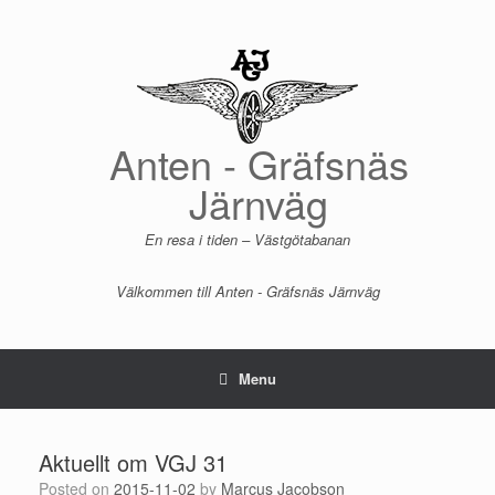
Skip
to
content
Anten - Gräfsnäs
Järnväg
En resa i tiden – Västgötabanan
Välkommen till Anten - Gräfsnäs Järnväg
Menu
Aktuellt om VGJ 31
Posted on
2015-11-02
by
Marcus Jacobson