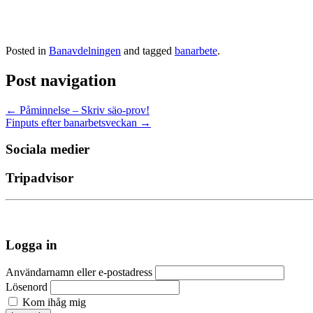
Posted in
Banavdelningen
and tagged
banarbete
.
Post navigation
←
Påminnelse – Skriv säo-prov!
Finputs efter banarbetsveckan
→
Sociala medier
Tripadvisor
Logga in
Användarnamn eller e-postadress
Lösenord
Kom ihåg mig