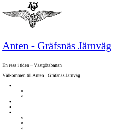
Skip
to
content
Anten - Gräfsnäs Järnväg
En resa i tiden – Västgötabanan
Välkommen till Anten - Gräfsnäs Järnväg