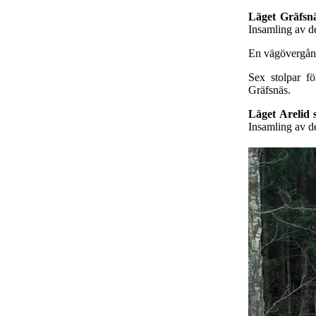
Läget Gräfsnä
Insamling av d
En vägövergång
Sex stolpar fö
Gräfsnäs.
Läget Arelid
Insamling av de 