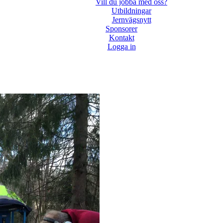
Vill du jobba med oss?
Utbildningar
Jernvägsnytt
Sponsorer
Kontakt
Logga in