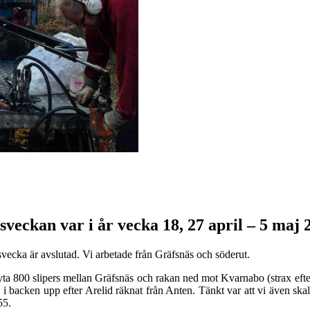
veckan var i år vecka 18, 27 april – 5 maj 
vecka är avslutad. Vi arbetade från Gräfsnäs och söderut.
byta 800 slipers mellan Gräfsnäs och rakan ned mot Kvarnabo (strax eft
 i backen upp efter Arelid räknat från Anten. Tänkt var att vi även skall
55.