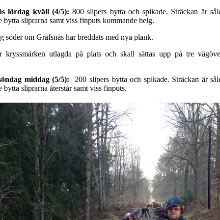
s lördag kväll
(4/5):
800 slipers bytta och spikade. Sträckan är såle
e bytta sliprarna samt viss finputs kommande helg.
 söder om Gräfsnäs har breddats med nya plank.
r kryssmärken utlagda på plats och skall sättas upp på tre vägöve
 söndag middag (5/5):
200 slipers bytta och spikade. Sträckan är sål
bytta sliprarna återstår samt viss finputs.