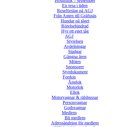
Hösttrafik – september
En resa i tiden
Reseförslag på AGJ
Från Anten till Gräfsnäs
Hundar på tåget
Rörelsehindrad
Hyr ett eget tåg
AGJ
Styrelsen
Avdelningar
Stadgar
Gångna åren
Möten
Sponsorer
Styrdokument
Fordon
Ånglok
Motorlok
Ellok
Motorvagnar & rälsbussar
Personvagnar
Godsvagnar
Medlem
Bli medlem
Adressändring för medlem