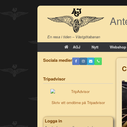
Skip
to
Ant
content
En resa i tiden – Västgötabanan
AGJ
Nytt
Webshop
Sociala medier
C
Tripadvisor
Skriv ett omdöme på Tripadvisor
Logga in