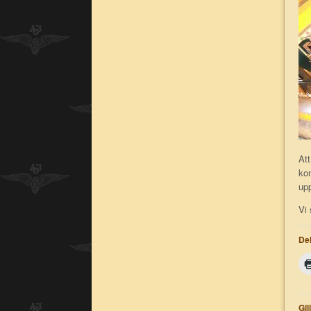
Att
kon
upp
Vi 
Del
Gil