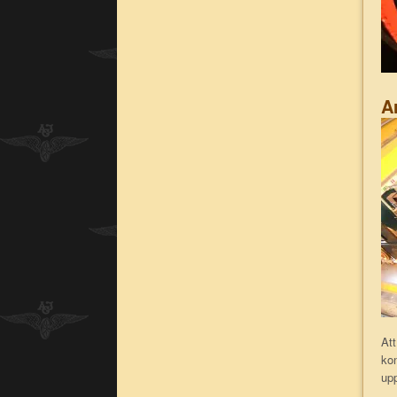
A
Att
kon
upp