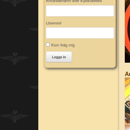
Användarnamn eller e-postadress
Lösenord
Kom ihåg mig
Logga in
A