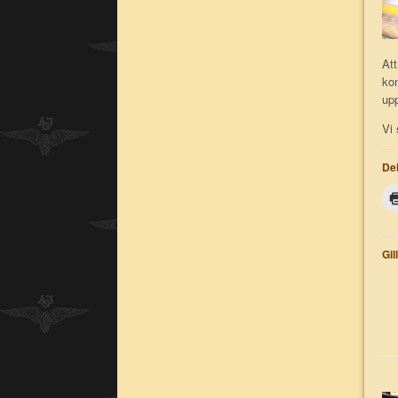
Att
kon
upp
Vi 
Del
Gil