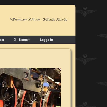
Välkommen till Anten - Gräfsnäs Järnväg
rer
Kontakt
Logga in