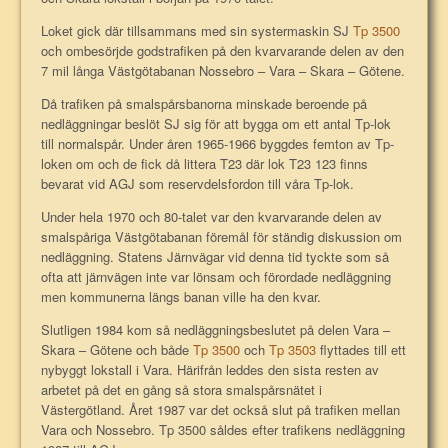
Loket gick där tillsammans med sin systermaskin SJ
Tp 3500
och ombesörjde godstrafiken på den kvarvarande delen av den
7 mil långa Västgötabanan Nossebro – Vara – Skara – Götene.
Då trafiken på smalspårsbanorna minskade beroende på
nedläggningar beslöt SJ sig för att bygga om ett antal Tp-lok
till normalspår. Under åren 1965-1966 byggdes femton av Tp-
loken om och de fick då littera T23 där lok T23 123 finns
bevarat vid AGJ som reservdelsfordon till våra Tp-lok.
Under hela 1970 och 80-talet var den kvarvarande delen av
smalspåriga Västgötabanan föremål för ständig diskussion om
nedläggning. Statens Järnvägar vid denna tid tyckte som så
ofta att järnvägen inte var lönsam och förordade nedläggning
men kommunerna längs banan ville ha den kvar.
Slutligen 1984 kom så nedläggningsbeslutet på delen Vara –
Skara – Götene och både
Tp 3500
och
Tp 3503
flyttades till ett
nybyggt lokstall i Vara. Härifrån leddes den sista resten av
arbetet på det en gång så stora smalspårsnätet i
Västergötland. Året 1987 var det också slut på trafiken mellan
Vara och Nossebro. Tp 3500 såldes efter trafikens nedläggning