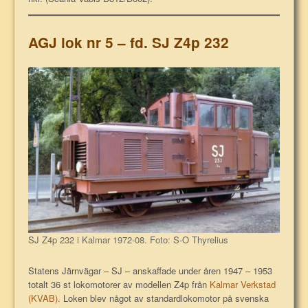
AGJ lok nr 5 – fd. SJ Z4p 232
SJ Z4p 232 i Kalmar 1972-08. Foto: S-O Thyrelius
Statens Järnvägar – SJ – anskaffade under åren 1947 – 1953
totalt 36 st lokomotorer av modellen Z4p från
Kalmar Verkstad
(KVAB)
. Loken blev något av standardlokomotor på svenska