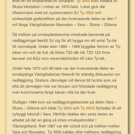
efter en tid omplacerad till Småland.
Tp 3503
kom tillbaka till
Skara lokstation i mitten av 1970-talet. Loket gick där
tillsammans med sin systermaskin SJ
Tp 3500
och
ombesörjde godstrafiken på den kvarvarande delen av den 7
mil långa Västgötabanan Nossebro – Vara – Skara – Götene.
Då trafiken på smalspårsbanorna minskade beroende på
nedläggningar beslöt SJ sig för att bygga om ett antal Tp-lok
till normalspår. Under åren 1965 – 1966 byggdes femton av Tp-
loken om och de fick då littera T23 där lok T23 123 finns
bevarat vid AGJ som reservdelsfordon till våra Tp-lok.
Under hela 1970 och 80-talet var den kvarvarande delen av
smalspåriga Västgötabanan föremål för ständig diskussion om
nedläggning. Statens Järnvägar vid denna tid tyckte som så
ofta att järnvägen inte var lönsam och förordade nedläggning
men kommunerna längs banan ville ha den kvar.
Slutligen 1984 kom så nedläggningsbeslutet på delen Vara –
Skara – Götene och både
Tp 3500
och
Tp 3503
flyttades till ett
nybyggt lokstall i Vara. Härifrån leddes den sista resten av
arbetet på det en gång så stora smalspårsnätet i
Västergötland. Året 1987 var det också slut på trafiken mellan
Vara och Nossebro. Tp 3500 såldes efter trafikens nedläggning