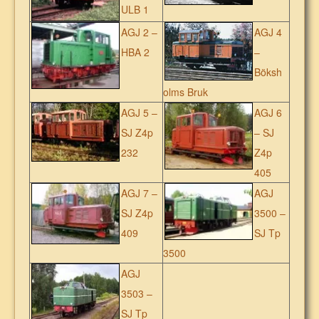
ULB 1
AGJ 2 –
AGJ 4
HBA 2
–
Böksh
olms Bruk
AGJ 5 –
AGJ 6
SJ Z4p
– SJ
232
Z4p
405
AGJ 7 –
AGJ
SJ Z4p
3500 –
409
SJ Tp
3500
AGJ
3503 –
SJ Tp