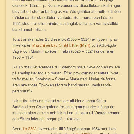
diesellok, littera Tp. Konsekvensen av dieselloksanskaffningen
blev att ett stort antal ånglok vid Västgötabanan mötte sitt öde
i Vislanda där skrotdöden väntade. Sommaren och hösten
1954 stod mer eller mindre alla ånglok stilla och var avställda
bland annat i Skara.
Totalt anskaffades 25 diesellok (3500 – 3524) av typen Tp av
tillverkaren
Maschinenbau GmbH, Kiel (MaK)
och ASJ-ägda
Vagn- och Maskinfabriken i Falun (3520 – 3524) under åren
1953 – 1954.
SJ Tp 3500 levererades till Göteborg mars 1954 och en ny era
på smalspåret tog sin början. Efter provkörningar sattes loket i
trafik mellan Göteborg – Skara – Mariestad. Under de första
åren användes Tp-loken i första hand nästan uteslutande i
persontrafik.
Loket flyttades emellertid senare till bland annat Östra
Småland och Östergötland för tjänstgöring under många år,
slutligen slöts cirkeln och loket kom tillbaka till Västgötabanan
och Skara lokstall i början på 1970-talet.
Även
Tp 3503
levererades till Västgötabanan 1954 men blev