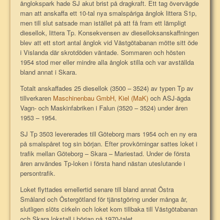
ånglokspark hade SJ akut brist på dragkraft. Ett tag övervägde
man att anskaffa ett 10-tal nya smalspåriga ånglok littera S1p,
men till slut satsade man istället på att få fram ett lämpligt
diesellok, littera Tp. Konsekvensen av dieselloksanskaffningen
blev att ett stort antal ånglok vid Västgötabanan mötte sitt öde
i Vislanda där skrotdöden väntade. Sommaren och hösten
1954 stod mer eller mindre alla ånglok stilla och var avställda
bland annat i Skara.
Totalt anskaffades 25 diesellok (3500 – 3524) av typen Tp av
tillverkaren
Maschinenbau GmbH, Kiel (MaK)
och ASJ-ägda
Vagn- och Maskinfabriken i Falun (3520 – 3524) under åren
1953 – 1954.
SJ Tp 3503 levererades till Göteborg mars 1954 och en ny era
på smalspåret tog sin början. Efter provkörningar sattes loket i
trafik mellan Göteborg – Skara – Mariestad. Under de första
åren användes Tp-loken i första hand nästan uteslutande i
persontrafik.
Loket flyttades emellertid senare till bland annat Östra
Småland och Östergötland för tjänstgöring under många år,
slutligen slöts cirkeln och loket kom tillbaka till Västgötabanan
och Skara lokstall i början på 1970-talet.