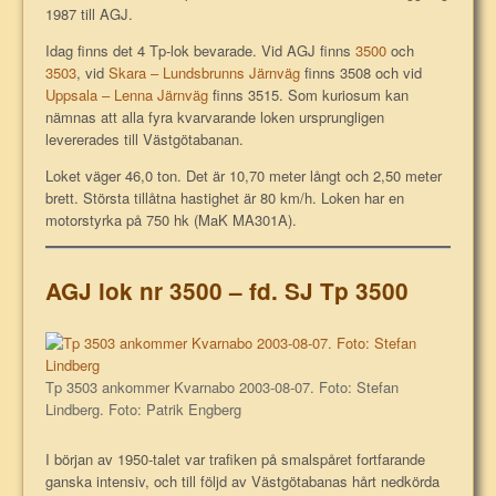
1987 till AGJ.
Idag finns det 4 Tp-lok bevarade. Vid AGJ finns
3500
och
3503
, vid
Skara – Lundsbrunns Järnväg
finns 3508 och vid
Uppsala – Lenna Järnväg
finns 3515. Som kuriosum kan
nämnas att alla fyra kvarvarande loken ursprungligen
levererades till Västgötabanan.
Loket väger 46,0 ton. Det är 10,70 meter långt och 2,50 meter
brett. Största tillåtna hastighet är 80 km/h. Loken har en
motorstyrka på 750 hk (MaK MA301A).
AGJ lok nr 3500 – fd. SJ Tp 3500
Tp 3503 ankommer Kvarnabo 2003-08-07. Foto: Stefan
Lindberg. Foto: Patrik Engberg
I början av 1950-talet var trafiken på smalspåret fortfarande
ganska intensiv, och till följd av Västgötabanas hårt nedkörda