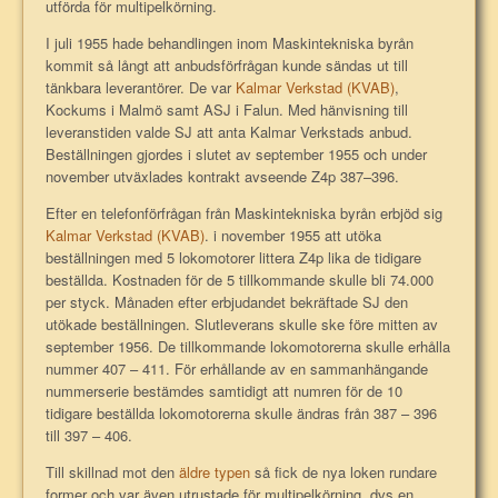
utförda för multipelkörning.
I juli 1955 hade behandlingen inom Maskintekniska byrån
kommit så långt att anbudsförfrågan kunde sändas ut till
tänkbara leverantörer. De var
Kalmar Verkstad (KVAB)
,
Kockums i Malmö samt ASJ i Falun. Med hänvisning till
leveranstiden valde SJ att anta Kalmar Verkstads anbud.
Beställningen gjordes i slutet av september 1955 och under
november utväxlades kontrakt avseende Z4p 387–396.
Efter en telefonförfrågan från Maskintekniska byrån erbjöd sig
Kalmar Verkstad (KVAB)
. i november 1955 att utöka
beställningen med 5 lokomotorer littera Z4p lika de tidigare
beställda. Kostnaden för de 5 tillkommande skulle bli 74.000
per styck. Månaden efter erbjudandet bekräftade SJ den
utökade beställningen. Slutleverans skulle ske före mitten av
september 1956. De tillkommande lokomotorerna skulle erhålla
nummer 407 – 411. För erhållande av en sammanhängande
nummerserie bestämdes samtidigt att numren för de 10
tidigare beställda lokomotorerna skulle ändras från 387 – 396
till 397 – 406.
Till skillnad mot den
äldre typen
så fick de nya loken rundare
former och var även utrustade för multipelkörning, dvs en