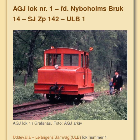
AGJ lok nr. 1 – fd. Nyboholms Bruk
14 – SJ Zp 142 – ULB 1
AGJ lok 1 i Gräfsnäs. Foto: AGJ arkiv
Uddevalla – Lelångens Järnväg (ULB)
lok nummer 1