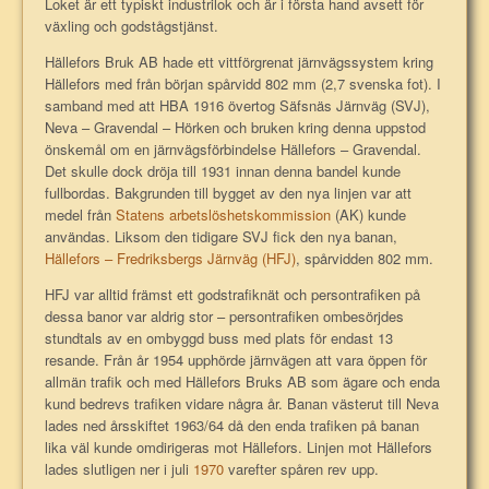
Loket är ett typiskt industrilok och är i första hand avsett för
växling och godstågstjänst.
Hällefors Bruk AB
hade ett vittförgrenat järnvägssystem kring
Hällefors med från början spårvidd 802 mm (2,7 svenska fot). I
samband med att HBA 1916 övertog Säfsnäs Järnväg (SVJ),
Neva – Gravendal – Hörken och bruken kring denna uppstod
önskemål om en järnvägsförbindelse Hällefors – Gravendal.
Det skulle dock dröja till 1931 innan denna bandel kunde
fullbordas. Bakgrunden till bygget av den nya linjen var att
medel från
Statens arbetslöshetskommission
(AK) kunde
användas. Liksom den tidigare SVJ fick den nya banan,
Hällefors – Fredriksbergs Järnväg (HFJ)
, spårvidden 802 mm.
HFJ var alltid främst ett godstrafiknät och persontrafiken på
dessa banor var aldrig stor – persontrafiken ombesörjdes
stundtals av en ombyggd buss med plats för endast 13
resande. Från år 1954 upphörde järnvägen att vara öppen för
allmän trafik och med Hällefors Bruks AB som ägare och enda
kund bedrevs trafiken vidare några år. Banan västerut till Neva
lades ned årsskiftet 1963/64 då den enda trafiken på banan
lika väl kunde omdirigeras mot Hällefors. Linjen mot Hällefors
lades slutligen ner i juli
1970
varefter spåren rev upp.