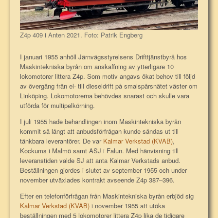
Z4p 409 i Anten 2021. Foto: Patrik Engberg
I januari 1955 anhöll Järnvägsstyrelsens Drifttjänstbyrå hos
Maskintekniska byrån om anskaffning av ytterligare 10
lokomotorer littera Z4p. Som motiv angavs ökat behov till följd
av övergång från el- till dieseldrift på smalspårsnätet väster om
Linköping. Lokomotorerna behövdes snarast och skulle vara
utförda för multipelkörning.
I juli 1955 hade behandlingen inom Maskintekniska byrån
kommit så långt att anbudsförfrågan kunde sändas ut till
tänkbara leverantörer. De var
Kalmar Verkstad (KVAB)
,
Kockums i Malmö samt ASJ i Falun. Med hänvisning till
leveranstiden valde SJ att anta Kalmar Verkstads anbud.
Beställningen gjordes i slutet av september 1955 och under
november utväxlades kontrakt avseende Z4p 387–396.
Efter en telefonförfrågan från Maskintekniska byrån erbjöd sig
Kalmar Verkstad (KVAB)
i november 1955 att utöka
beställningen med 5 lokomotorer littera Z4p lika de tidigare