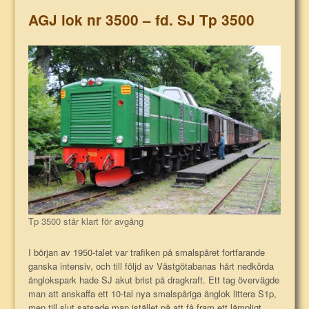
AGJ lok nr 3500 – fd. SJ Tp 3500
Tp 3500 står klart för avgång
I början av 1950-talet var trafiken på smalspåret fortfarande
ganska intensiv, och till följd av Västgötabanas hårt nedkörda
ånglokspark hade SJ akut brist på dragkraft. Ett tag övervägde
man att anskaffa ett 10-tal nya smalspåriga ånglok littera S1p,
men till slut satsade man istället på att få fram ett lämpligt