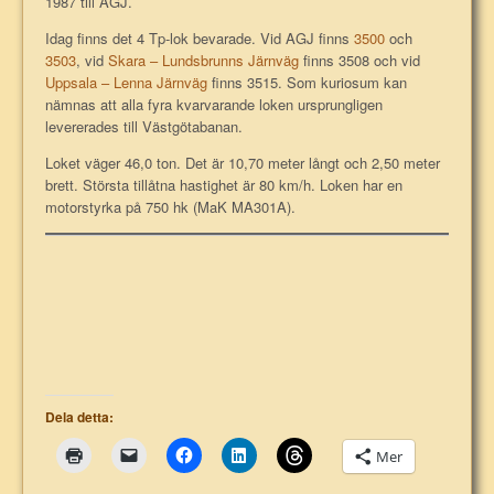
1987 till AGJ.
Idag finns det 4 Tp-lok bevarade. Vid AGJ finns
3500
och
3503
, vid
Skara – Lundsbrunns Järnväg
finns 3508 och vid
Uppsala – Lenna Järnväg
finns 3515. Som kuriosum kan
nämnas att alla fyra kvarvarande loken ursprungligen
levererades till Västgötabanan.
Loket väger 46,0 ton. Det är 10,70 meter långt och 2,50 meter
brett. Största tillåtna hastighet är 80 km/h. Loken har en
motorstyrka på 750 hk (MaK MA301A).
Dela detta:
Mer