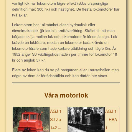
vanligt lok har lokomotorn lägre effekt (SJ:s ursprungliga
definition max 300 hk) och hastighet. De flesta lokomotorer har
två axlar.
Lokomotorn har i allmänhet dieselhydraulisk eller
dieselmekanisk (jfr lastbil) kraftöverföring. Skälet till att man
började skilja mellan lok och lokomotorer är lönemässiga. Lok
krävde en lokförare, medan en lokomotor bara krävde en
lokomotorförare som hade kortare utbildning och lägre lön. År
1952 anger SJ växlingskostnaden per timme för lokomotor 18
kr och ånglok 57 kr.
Flera av loken kan du se på bangården eller i museihallen men
några av dom är förrådsställda och kan därför inte visas.
Våra motorlok
AGJ 1 –
AGJ 1
SJ Zp
– HBA
142 –
1