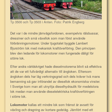
Tp 3500 och Tp 3503 i Anten. Foto: Patrik Engberg
Det var i de mindre järnvägsfordonen, exempelvis rälsbussar,
dressiner och små växellok som man först använde
förbränningsmotorer. Under tjugotalet byggde Lambert
Bjurström lok med mekanisk kraftöverföring. Den principen
blev den ledande för lokomotorer men fungerade dåligt för
större lok.
Efter andra världskriget hade dieselmotorerna blivit så effektiva
att de var ett fullvärdigt alternativ till ångloken. Eftersom
ångloken dels har låg verkningsgrad och dels kräver två mans
bemanning så gav införandet av diesellok ekonomiska vinster.
I Sverige kom man att utnyttja dieselhydraulik för medelstora
lok medan man använde dieselelektriska kraftöverföringen
i större lok.
Lokomotor
kallas ett mindre lok som främst är avsett för
växling och dragning av kortare godståg. Jämfört med ett