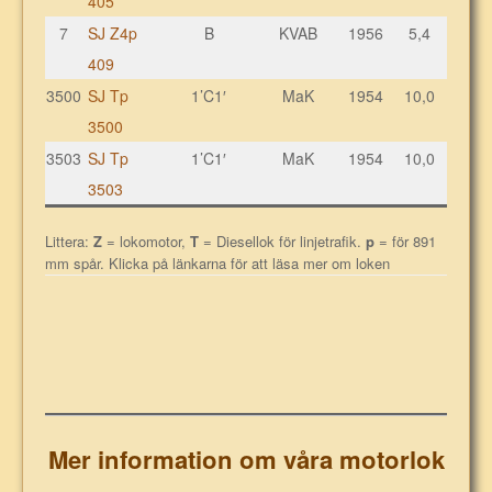
405
7
SJ Z4p
B
KVAB
1956
5,4
14,0
409
3500
SJ Tp
1’C1′
MaK
1954
10,0
46,0
3500
3503
SJ Tp
1’C1′
MaK
1954
10,0
46,0
3503
Littera:
Z
= lokomotor,
T
= Diesellok för linjetrafik.
p
= för 891
mm spår. Klicka på länkarna för att läsa mer om loken
Mer information om våra motorlok