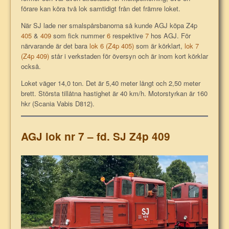
förare kan köra två lok samtidigt från det främre loket.
När SJ lade ner smalspårsbanorna så kunde AGJ köpa Z4p
405
&
409
som fick nummer
6
respektive
7
hos AGJ. För
närvarande är det bara
lok 6 (Z4p 405)
som är körklart,
lok 7
(Z4p 409)
står i verkstaden för översyn och är inom kort körklar
också.
Loket väger 14,0 ton. Det är 5,40 meter långt och 2,50 meter
brett. Största tillåtna hastighet är 40 km/h. Motorstyrkan är 160
hkr (Scania Vabis D812).
AGJ lok nr 7 – fd. SJ Z4p 409