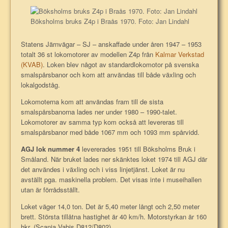
Böksholms bruks Z4p i Braås 1970. Foto: Jan Lindahl
Statens Järnvägar – SJ – anskaffade under åren 1947 – 1953
totalt 36 st lokomotorer av modellen Z4p från
Kalmar Verkstad
(KVAB)
. Loken blev något av standardlokomotor på svenska
smalspårsbanor och kom att användas till både växling och
lokalgodståg.
Lokomoterna kom att användas fram till de sista
smalspårsbanorna lades ner under 1980 – 1990-talet.
Lokomotorer av samma typ kom också att levereras till
smalspårsbanor med både 1067 mm och 1093 mm spårvidd.
AGJ lok nummer 4
levererades 1951 till Böksholms Bruk i
Småland. När bruket lades ner skänktes loket 1974 till AGJ där
det användes i växling och i viss linjetjänst. Loket är nu
avställt pga. maskinella problem. Det visas inte i museihallen
utan är förrådsställt.
Loket väger 14,0 ton. Det är 5,40 meter långt och 2,50 meter
brett. Största tillåtna hastighet är 40 km/h. Motorstyrkan är 160
hkr. (Scania Vabis D812/D802).