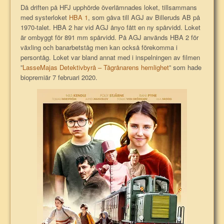
Då driften på HFJ upphörde överlämnades loket, tillsammans
med systerloket
HBA 1
, som gåva till AGJ av Billeruds AB på
1970-talet. HBA 2 har vid AGJ ånyo fått en ny spårvidd. Loket
är ombyggt för 891 mm spårvidd. På AGJ används HBA 2 för
växling och banarbetståg men kan också förekomma i
persontåg. Loket var bland annat med i inspelningen av filmen
”
LasseMajas Detektivbyrå – Tågrånarens hemlighet
” som hade
biopremiär 7 februari 2020.