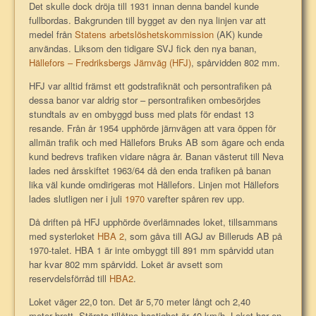
Det skulle dock dröja till 1931 innan denna bandel kunde
fullbordas. Bakgrunden till bygget av den nya linjen var att
medel från
Statens arbetslöshetskommission
(AK) kunde
användas. Liksom den tidigare SVJ fick den nya banan,
Hällefors – Fredriksbergs Järnväg (HFJ)
, spårvidden 802 mm.
HFJ var alltid främst ett godstrafiknät och persontrafiken på
dessa banor var aldrig stor – persontrafiken ombesörjdes
stundtals av en ombyggd buss med plats för endast 13
resande. Från år 1954 upphörde järnvägen att vara öppen för
allmän trafik och med Hällefors Bruks AB som ägare och enda
kund bedrevs trafiken vidare några år. Banan västerut till Neva
lades ned årsskiftet 1963/64 då den enda trafiken på banan
lika väl kunde omdirigeras mot Hällefors. Linjen mot Hällefors
lades slutligen ner i juli
1970
varefter spåren rev upp.
Då driften på HFJ upphörde överlämnades loket, tillsammans
med systerloket
HBA 2
, som gåva till AGJ av Billeruds AB på
1970-talet. HBA 1 är inte ombyggt till 891 mm spårvidd utan
har kvar 802 mm spårvidd. Loket är avsett som
reservdelsförråd till
HBA2
.
Loket väger 22,0 ton. Det är 5,70 meter långt och 2,40
meter brett. Största tillåtna hastighet är 40 km/h. Loket har en