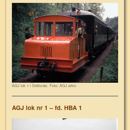
AGJ lok 1 i Gräfsnäs. Foto: AGJ arkiv
AGJ lok nr 1 – fd. HBA 1