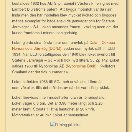
beställdes 1932 hos AB Slipmaterial i Västervik i enlighet med
Lambert Bjurströms patent. Att bygga motorlok var då i sin
linda men den här modellen blev mycket lyckad och byggdes i
många exemplar för både enskilda järnvägar och för Statens
Järnvägar – SJ. Loken användes främst i växling även om det
kunde framföras i mindre lokalgodståg.
Loket gjorde sina första turer som provlok på
Dala – Ockebo –
Norrsundets Järnväg (DONJ)
, sedan som hyrlok sålt till ULB
1934. När ULB förstatligades den 1940 blev loket överfört till
Statens Järnvägar – SJ – och fick nytt littera SJ Zp 142. Loket
såldes 1960 till Nyboholms AB (
Nyboholms Bruk
) i Kvillsfors i
Småland där det fick nummer 14.
Loket skänktes 1966 till AGJ och användes i flera år
som växellok tills det ställdes av då det var i dåligt skick.
Loket förevisas inte i museihallen utan är förrådsställd.
Loket väger 6,3 ton. Det är 3,90 meter långt och 2,20
meter brett. Största tillåtna hastighet är 20 km/h.
Motorstyrkan är 40 hkr. Loket är bensindrivet.