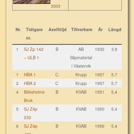
3503
Nr.
Tidigare
Axelföljd
Tillverkare
År
Längd
Vikt
nr.
1
SJ Zp 142
B
AB
1932
3,9
8,0
– ULB 1
Slipmaterial
i Västervik
1
HBA 1
C
Krupp
1957
5,7
22,0
2
HBA 2
C
Krupp
1957
5,7
22,0
4
Böksholms
B
KVAB
1951
5,4
14,0
Bruk
5
SJ Z4p
B
KVAB
1950
5,4
14,0
232
6
SJ Z4p
B
KVAB
1956
5,4
14,0