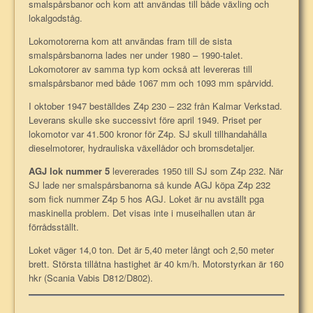
smalspårsbanor och kom att användas till både växling och
lokalgodståg.
Lokomotorerna kom att användas fram till de sista
smalspårsbanorna lades ner under 1980 – 1990-talet.
Lokomotorer av samma typ kom också att levereras till
smalspårsbanor med både 1067 mm och 1093 mm spårvidd.
I oktober 1947 beställdes Z4p 230 – 232 från Kalmar Verkstad.
Leverans skulle ske successivt före april 1949. Priset per
lokomotor var 41.500 kronor för Z4p. SJ skull tillhandahålla
dieselmotorer, hydrauliska växellådor och bromsdetaljer.
AGJ lok nummer 5
levererades 1950 till SJ som Z4p 232. När
SJ lade ner smalspårsbanorna så kunde AGJ köpa Z4p 232
som fick nummer Z4p 5 hos AGJ. Loket är nu avställt pga
maskinella problem. Det visas inte i museihallen utan är
förrådsställt.
Loket väger 14,0 ton. Det är 5,40 meter långt och 2,50 meter
brett. Största tillåtna hastighet är 40 km/h. Motorstyrkan är 160
hkr (Scania Vabis D812/D802).