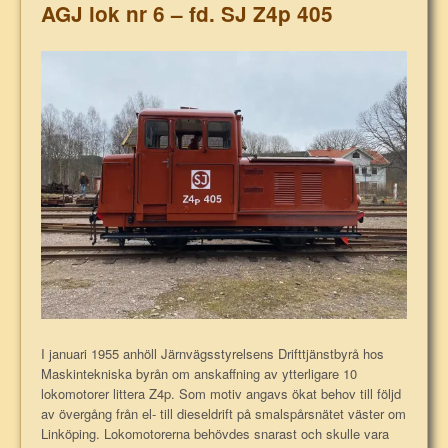
AGJ lok nr 6 – fd. SJ Z4p 405
I januari 1955 anhöll Järnvägsstyrelsens Drifttjänstbyrå hos
Maskintekniska byrån om anskaffning av ytterligare 10
lokomotorer littera Z4p. Som motiv angavs ökat behov till följd
av övergång från el- till dieseldrift på smalspårsnätet väster om
Linköping. Lokomotorerna behövdes snarast och skulle vara