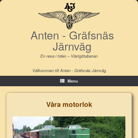
Skip
to
content
Anten - Gräfsnäs
Järnväg
En resa i tiden – Västgötabanan
Välkommen till Anten - Gräfsnäs Järnväg
Menu
Våra motorlok