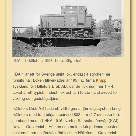
HBA 1 i Hällefors 1958. Foto: Stig Eldö
HBA 1 är ett för Sverige unikt lok, endast 4 stycken har
funnits här. Loken tillverkades år 1957 av firma
Krupp
i
Tyskland för Hällefors Bruk AB, där de fick nummer 1 – 4.
Loket är ett typiskt industrilok och är i första hand avsett för
växling och godstågstjänst.
Hällefors Bruk AB
hade ett vittförgrenat järnvägssystem kring
Hällefors med från början spårvidd 802 mm (2,7 svenska fot). I
samband med att HBA 1916 övertog Säfsnäs Järnväg (SVJ),
Neva – Gravendal – Hörken och bruken kring denna uppstod
önskemål om en järnvägsförbindelse Hällefors – Gravendal.