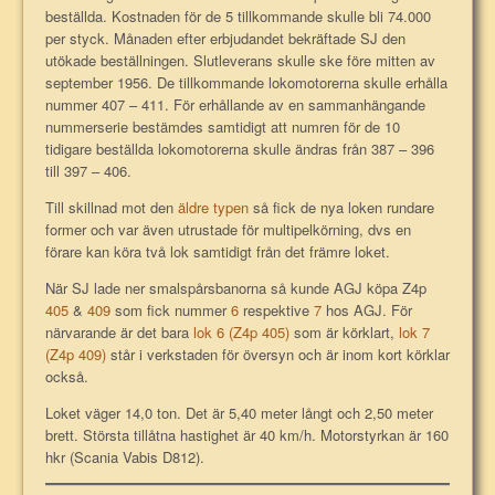
beställda. Kostnaden för de 5 tillkommande skulle bli 74.000
per styck. Månaden efter erbjudandet bekräftade SJ den
utökade beställningen. Slutleverans skulle ske före mitten av
september 1956. De tillkommande lokomotorerna skulle erhålla
nummer 407 – 411. För erhållande av en sammanhängande
nummerserie bestämdes samtidigt att numren för de 10
tidigare beställda lokomotorerna skulle ändras från 387 – 396
till 397 – 406.
Till skillnad mot den
äldre typen
så fick de nya loken rundare
former och var även utrustade för multipelkörning, dvs en
förare kan köra två lok samtidigt från det främre loket.
När SJ lade ner smalspårsbanorna så kunde AGJ köpa Z4p
405
&
409
som fick nummer
6
respektive
7
hos AGJ. För
närvarande är det bara
lok 6 (Z4p 405)
som är körklart,
lok 7
(Z4p 409)
står i verkstaden för översyn och är inom kort körklar
också.
Loket väger 14,0 ton. Det är 5,40 meter långt och 2,50 meter
brett. Största tillåtna hastighet är 40 km/h. Motorstyrkan är 160
hkr (Scania Vabis D812).