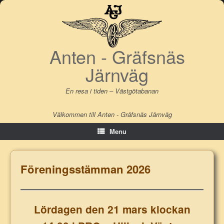
Skip
to
content
Anten - Gräfsnäs
Järnväg
En resa i tiden – Västgötabanan
Välkommen till Anten - Gräfsnäs Järnväg
Menu
Föreningsstämman 2026
Lördagen den 21 mars klockan