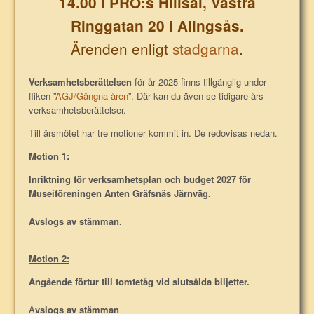
14.00 i PRO:s Hillsal, Västra
Ringgatan 20 i Alingsås.
Ärenden enligt
stadgarna
.
Verksamhetsberättelsen
för år 2025 finns tillgänglig under
fliken ”
AGJ/Gångna åren
”. Där kan du även se tidigare års
verksamhetsberättelser.
Till årsmötet har tre motioner kommit in. De redovisas nedan.
Motion 1:
Inriktning för verksamhetsplan och budget 2027 för
Museiföreningen Anten Gräfsnäs Järnväg.
Avslogs av stämman.
Motion 2:
Angående förtur till tomtetåg vid slutsålda biljetter.
A
vslogs av stämman