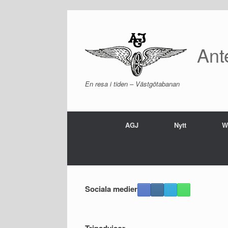
Skip
to
content
Ant
En resa i tiden – Västgötabanan
AGJ
Nytt
W
Sociala medier