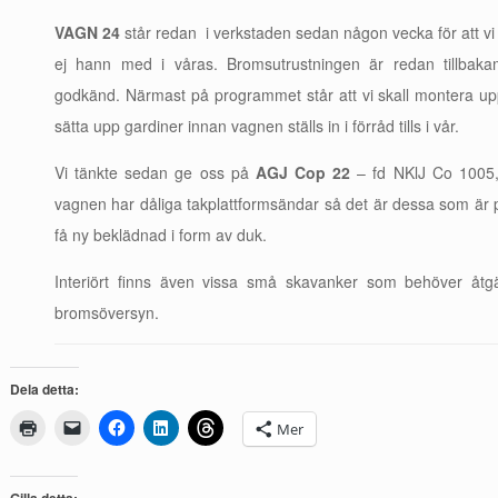
VAGN 24
står redan i verkstaden sedan någon vecka för att vi 
ej hann med i våras. Bromsutrustningen är redan tillbaka
godkänd. Närmast på programmet står att vi skall montera 
sätta upp gardiner innan vagnen ställs in i förråd tills i vår.
Vi tänkte sedan ge oss på
AGJ Cop 22
– fd NKlJ Co 1005, (
vagnen har dåliga takplattformsändar så det är dessa som är p
få ny beklädnad i form av duk.
Interiört finns även vissa små skavanker som behöver åt
bromsöversyn.
Dela detta:
Mer
Gilla detta: