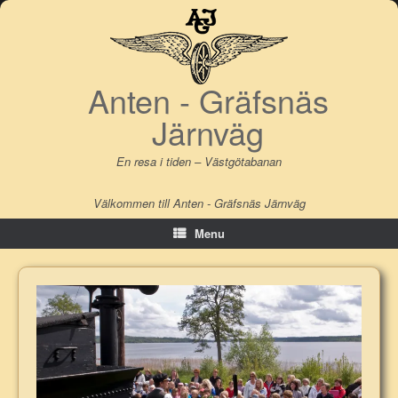
Skip
to
content
Anten - Gräfsnäs
Järnväg
En resa i tiden – Västgötabanan
Välkommen till Anten - Gräfsnäs Järnväg
Menu