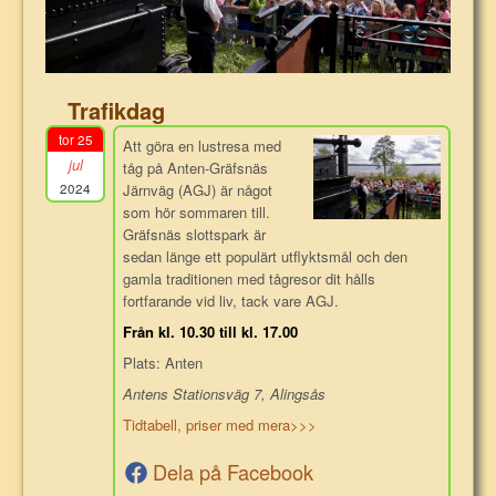
Trafikdag
tor 25
Att göra en lustresa med
jul
tåg på Anten-Gräfsnäs
2024
Järnväg (AGJ) är något
som hör sommaren till.
Gräfsnäs slottspark är
sedan länge ett populärt utflyktsmål och den
gamla traditionen med tågresor dit hålls
fortfarande vid liv, tack vare AGJ.
Från kl. 10.30 till kl. 17.00
Plats: Anten
Antens Stationsväg 7, Alingsås
Tidtabell, priser med mera>>>
Dela på Facebook