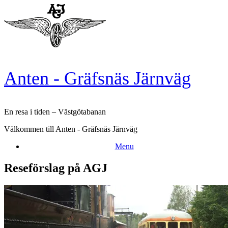
Skip
to
content
Anten - Gräfsnäs Järnväg
En resa i tiden – Västgötabanan
Välkommen till Anten - Gräfsnäs Järnväg
Menu
Reseförslag på AGJ