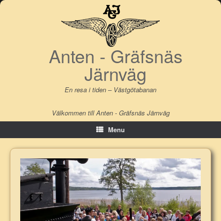
Skip
to
content
Anten - Gräfsnäs
Järnväg
En resa i tiden – Västgötabanan
Välkommen till Anten - Gräfsnäs Järnväg
Menu