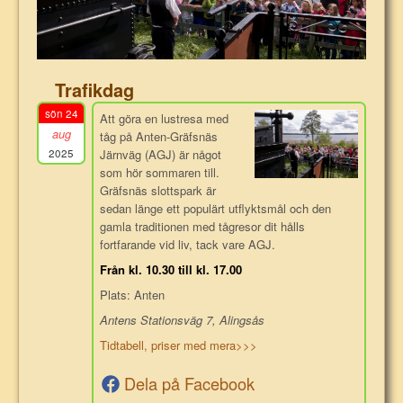
Trafikdag
sön 24
Att göra en lustresa med
aug
tåg på Anten-Gräfsnäs
2025
Järnväg (AGJ) är något
som hör sommaren till.
Gräfsnäs slottspark är
sedan länge ett populärt utflyktsmål och den
gamla traditionen med tågresor dit hålls
fortfarande vid liv, tack vare AGJ.
Från kl. 10.30 till kl. 17.00
Plats: Anten
Antens Stationsväg 7, Alingsås
Tidtabell, priser med mera>>>
Dela på Facebook