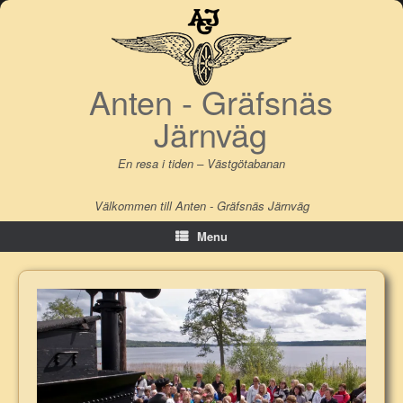
Skip
to
content
Anten - Gräfsnäs
Järnväg
En resa i tiden – Västgötabanan
Välkommen till Anten - Gräfsnäs Järnväg
Menu