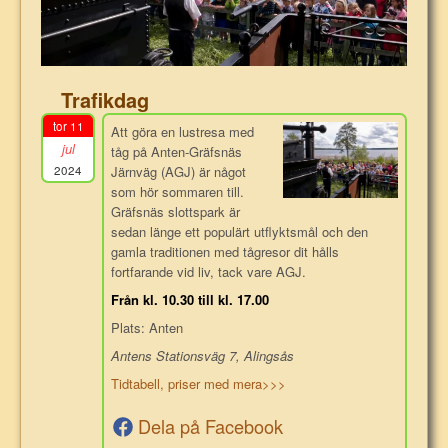
Trafikdag
tor 11
Att göra en lustresa med
jul
tåg på Anten-Gräfsnäs
2024
Järnväg (AGJ) är något
som hör sommaren till.
Gräfsnäs slottspark är
sedan länge ett populärt utflyktsmål och den
gamla traditionen med tågresor dit hålls
fortfarande vid liv, tack vare AGJ.
Från kl. 10.30 till kl. 17.00
Plats: Anten
Antens Stationsväg 7, Alingsås
Tidtabell, priser med mera>>>
Dela på Facebook