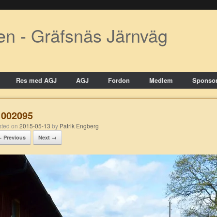
en - Gräfsnäs Järnväg
Res med AGJ
AGJ
Fordon
Medlem
Sponsor
002095
osted on
2015-05-13
by
Patrik Engberg
 Previous
Next →