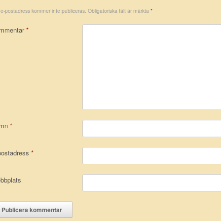
 e-postadress kommer inte publiceras.
Obligatoriska fält är märkta
*
mmentar
*
amn
*
postadress
*
bbplats