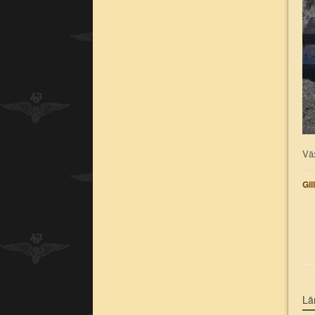
Vä
Gil
Lä