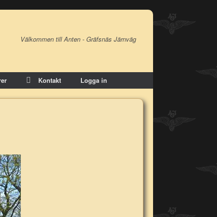
Välkommen till Anten - Gräfsnäs Järnväg
er
Kontakt
Logga in