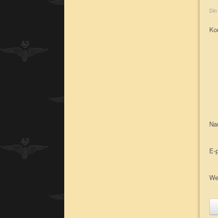
Din
Ko
N
E-
We