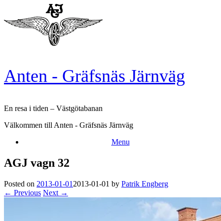
Skip
to
content
Anten - Gräfsnäs Järnväg
En resa i tiden – Västgötabanan
Välkommen till Anten - Gräfsnäs Järnväg
Menu
AGJ vagn 32
Posted on
2013-01-01
2013-01-01
by
Patrik Engberg
← Previous
Next →