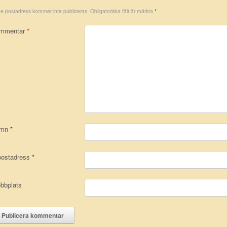
 e-postadress kommer inte publiceras.
Obligatoriska fält är märkta
*
mmentar
*
amn
*
postadress
*
bbplats