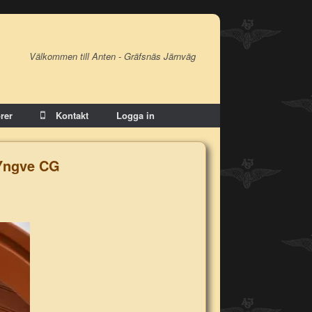
Välkommen till Anten - Gräfsnäs Järnväg
rer
Kontakt
Logga in
 Yngve CG