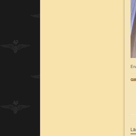
Ena
Gil
Lä