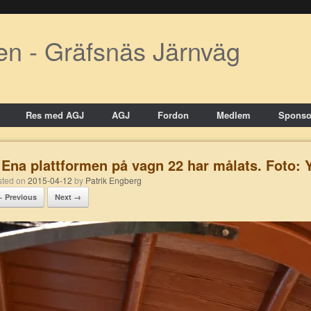
en - Gräfsnäs Järnväg
Res med AGJ
AGJ
Fordon
Medlem
Sponso
Ena plattformen på vagn 22 har målats. Foto:
osted on
2015-04-12
by
Patrik Engberg
 Previous
Next →