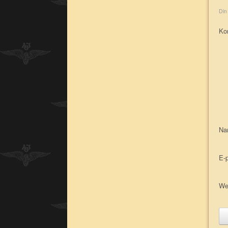
Din
Ko
N
E-
We