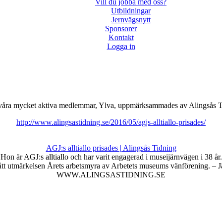
Vill du jobba med oss?
Utbildningar
Jernvägsnytt
Sponsorer
Kontakt
Logga in
våra mycket aktiva medlemmar, Ylva, uppmärksammades av Alingsås T
http://www.alingsastidning.se/2016/05/agjs-alltiallo-prisades/
AGJ:s alltiallo prisades | Alingsås Tidning
Hon är AGJ:s alltiallo och har varit engagerad i museijärnvägen i 38 år.
t utmärkelsen Årets arbetsmyra av Arbetets museums vänförening. – Jät
WWW.ALINGSASTIDNING.SE