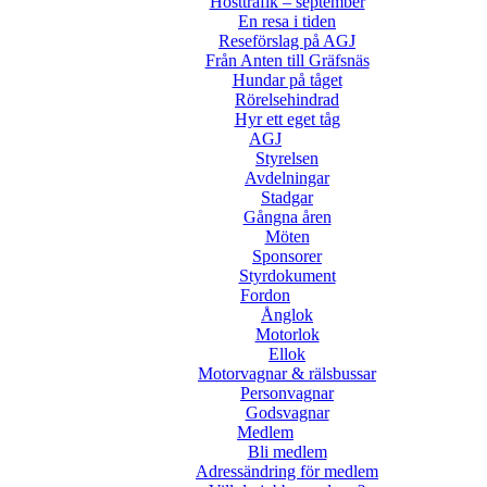
Hösttrafik – september
En resa i tiden
Reseförslag på AGJ
Från Anten till Gräfsnäs
Hundar på tåget
Rörelsehindrad
Hyr ett eget tåg
AGJ
Styrelsen
Avdelningar
Stadgar
Gångna åren
Möten
Sponsorer
Styrdokument
Fordon
Ånglok
Motorlok
Ellok
Motorvagnar & rälsbussar
Personvagnar
Godsvagnar
Medlem
Bli medlem
Adressändring för medlem