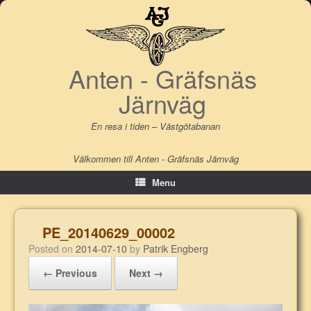
Skip
to
content
Anten - Gräfsnäs
Järnväg
En resa i tiden – Västgötabanan
Välkommen till Anten - Gräfsnäs Järnväg
Menu
PE_20140629_00002
Posted on
2014-07-10
by
Patrik Engberg
← Previous
Next →