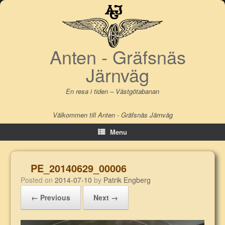
Skip
to
content
Anten - Gräfsnäs
Järnväg
En resa i tiden – Västgötabanan
Välkommen till Anten - Gräfsnäs Järnväg
Menu
PE_20140629_00006
Posted on
2014-07-10
by
Patrik Engberg
← Previous
Next →