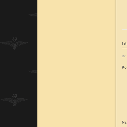
Lä
Din
Ko
N