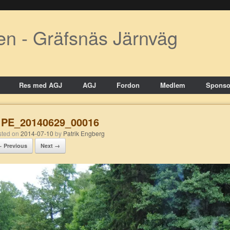
en - Gräfsnäs Järnväg
Res med AGJ
AGJ
Fordon
Medlem
Sponso
PE_20140629_00016
osted on
2014-07-10
by
Patrik Engberg
 Previous
Next →