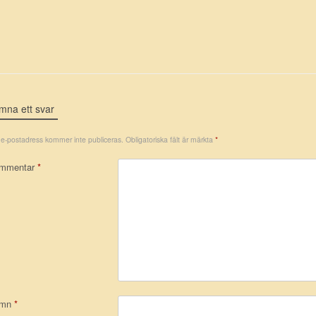
mna ett svar
 e-postadress kommer inte publiceras.
Obligatoriska fält är märkta
*
mmentar
*
amn
*