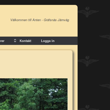
Välkommen till Anten - Gräfsnäs Järnväg
rer
Kontakt
Logga in