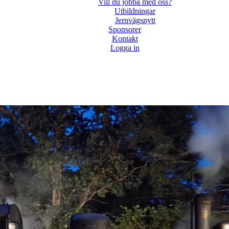
Vill du jobba med oss?
Utbildningar
Jernvägsnytt
Sponsorer
Kontakt
Logga in