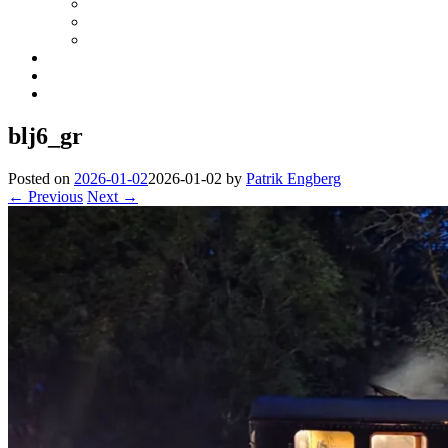
blj6_gr
Posted on
2026-01-02
2026-01-02
by
Patrik Engberg
← Previous
Next →