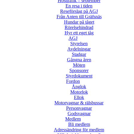
Hösttrafik – september
En resa i tiden
Reseförslag på AGJ
Från Anten till Gräfsnäs
Hundar på tåget
Rörelsehindrad
Hyr ett eget tåg
AGJ
Styrelsen
Avdelningar
Stadgar
Gångna åren
Möten
Sponsorer
Styrdokument
Fordon
Ånglok
Motorlok
Ellok
Motorvagnar & rälsbussar
Personvagnar
Godsvagnar
Medlem
Bli medlem
Adressändring för medlem