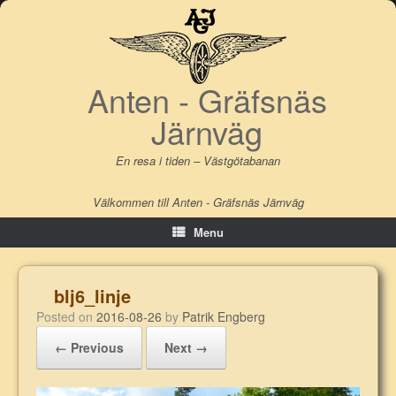
Skip
to
content
Anten - Gräfsnäs
Järnväg
En resa i tiden – Västgötabanan
Välkommen till Anten - Gräfsnäs Järnväg
Menu
blj6_linje
Posted on
2016-08-26
by
Patrik Engberg
← Previous
Next →