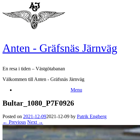
Skip
to
content
Anten - Gräfsnäs Järnväg
En resa i tiden – Västgötabanan
Välkommen till Anten - Gräfsnäs Järnväg
Menu
Bultar_1080_P7F0926
Posted on
2021-12-09
2021-12-09
by
Patrik Engberg
← Previous
Next →