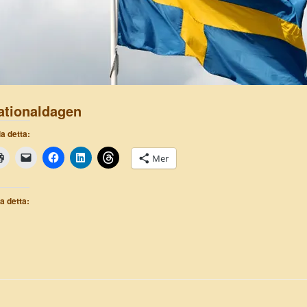
ationaldagen
a detta:
Mer
la detta: