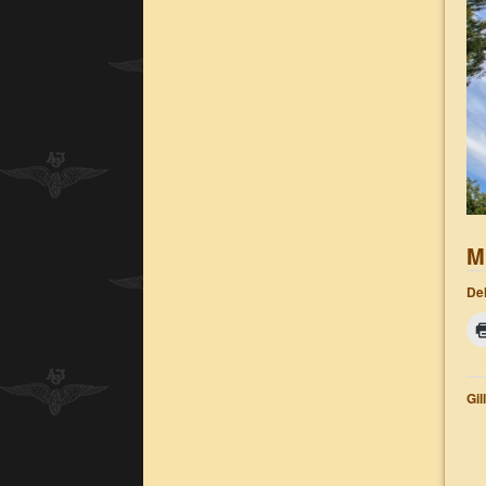
M
Del
Gil