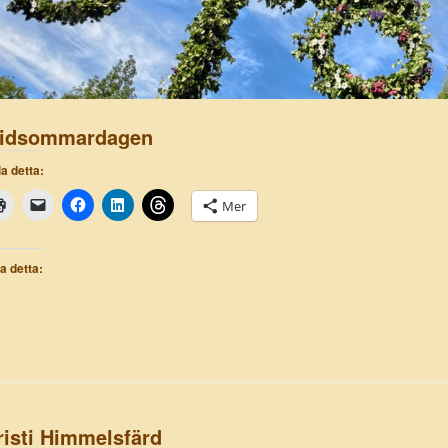
idsommardagen
a detta:
Mer
la detta:
risti Himmelsfärd