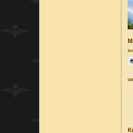
M
Del
Gil
K