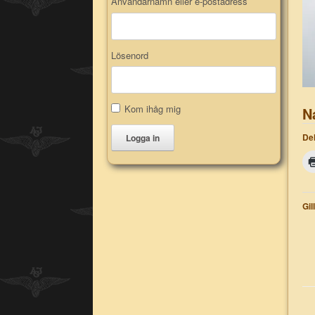
Användarnamn eller e-postadress
Lösenord
Kom ihåg mig
N
Del
Logga in
Gil