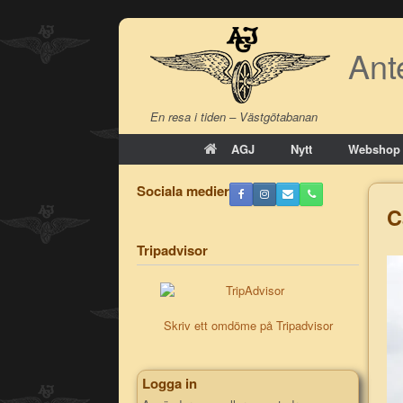
Skip
to
Ant
content
En resa i tiden – Västgötabanan
AGJ
Nytt
Webshop
Sociala medier
C
Tripadvisor
Skriv ett omdöme på Tripadvisor
Logga in