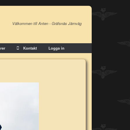
Välkommen till Anten - Gräfsnäs Järnväg
rer
Kontakt
Logga in