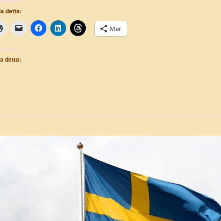
a detta:
Mer
la detta: