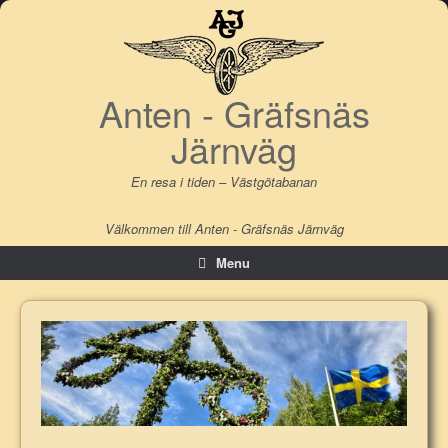
Skip
to
content
Anten - Gräfsnäs
Järnväg
En resa i tiden – Västgötabanan
Välkommen till Anten - Gräfsnäs Järnväg
Menu