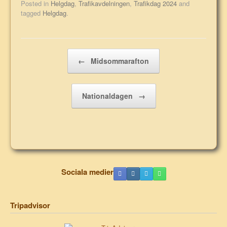
Posted in
Helgdag
,
Trafikavdelningen
,
Trafikdag 2024
and
tagged
Helgdag
.
Post navigation
←
Midsommarafton
Nationaldagen
→
Sociala medier
Tripadvisor