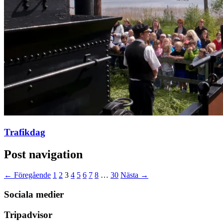
Trafikdag
Post navigation
← Föregående
1
2
3
4
5
6
7
8
…
30
Nästa →
Sociala medier
Tripadvisor