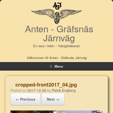
Skip
to
content
Anten - Gräfsnäs
Järnväg
En resa i tiden – Västgötabanan
Välkommen till Anten - Gräfsnäs Järnväg
Menu
cropped-front2017_04.jpg
Posted on
2017-12-26
by
Patrik Engberg
← Previous
Next →