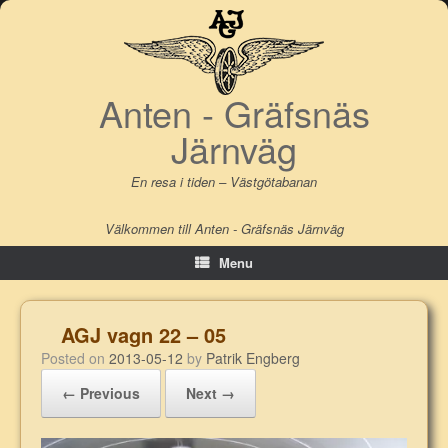
Skip
to
content
Anten - Gräfsnäs
Järnväg
En resa i tiden – Västgötabanan
Välkommen till Anten - Gräfsnäs Järnväg
Menu
AGJ vagn 22 – 05
Posted on
2013-05-12
by
Patrik Engberg
← Previous
Next →