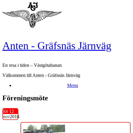
Skip
to
content
Anten - Gräfsnäs Järnväg
En resa i tiden – Västgötabanan
Välkommen till Anten - Gräfsnäs Järnväg
Menu
Föreningsmöte
lör 12
nov
2016