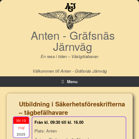
Skip
to
content
Anten - Gräfsnäs
Järnväg
En resa i tiden – Västgötabanan
Välkommen till Anten - Gräfsnäs Järnväg
Menu
Utbildning i Säkerhetsföreskrifterna
– tågbefälhavare
lör 10
Från kl. 09:30 till kl. 16.00
maj
Plats: Anten
2025