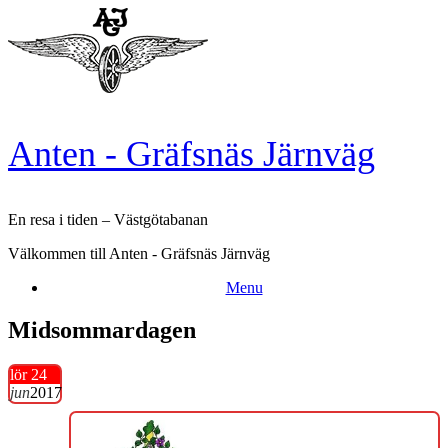
Skip
to
content
Anten - Gräfsnäs Järnväg
En resa i tiden – Västgötabanan
Välkommen till Anten - Gräfsnäs Järnväg
Menu
Midsommardagen
lör 24
jun
2017