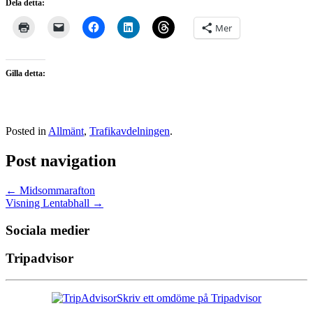
Dela detta:
Mer
Gilla detta:
Posted in
Allmänt
,
Trafikavdelningen
.
Post navigation
←
Midsommarafton
Visning Lentabhall
→
Sociala medier
Tripadvisor
Skriv ett omdöme på Tripadvisor