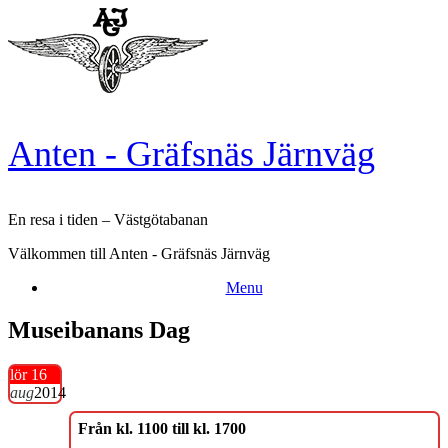
Skip
to
content
Anten - Gräfsnäs Järnväg
En resa i tiden – Västgötabanan
Välkommen till Anten - Gräfsnäs Järnväg
Menu
Museibanans Dag
lör 16
aug
2014
Från kl. 1100 till kl. 1700