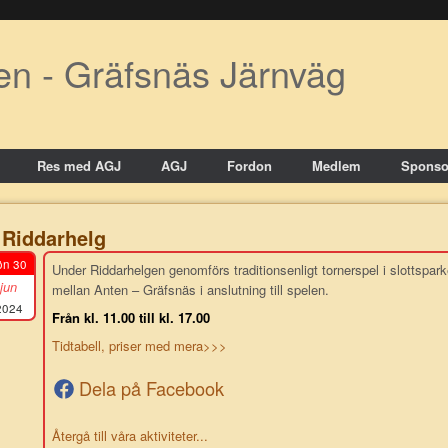
en - Gräfsnäs Järnväg
Res med AGJ
AGJ
Fordon
Medlem
Sponso
Riddarhelg
ön 30
Under Riddarhelgen genomförs traditionsenligt tornerspel i slottsparke
jun
mellan Anten – Gräfsnäs i anslutning till spelen.
2024
Från kl. 11.00 till kl. 17.00
Tidtabell, priser med mera>>>
Dela på Facebook
Återgå till våra aktiviteter...