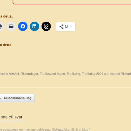
a detta:
Mer
la detta:
ted in
Allmänt
,
Riddardagar
,
Trafikavdelningen
,
Trafikdag
,
Trafikdag 2024
and tagged
Riddar
st navigation
←
Museibanans Dag
mna ett svar
 e-postadress kommer inte publiceras.
Obligatoriska fält är märkta
*