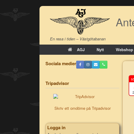
Skip
to
Ant
content
En resa i tiden – Västgötabanan
AGJ
Nytt
Webshop
Sociala medier
s
Tripadvisor
Skriv ett omdöme på Tripadvisor
Logga in