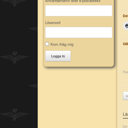
Användarnamn eller e-postadress
Del
Lösenord
Gil
Kom ihåg mig
Logga in
Pos
Po
Lä
Din