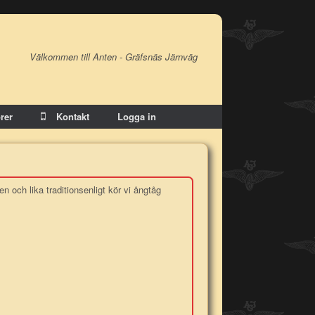
Välkommen till Anten - Gräfsnäs Järnväg
rer
Kontakt
Logga in
n och lika traditionsenligt kör vi ångtåg