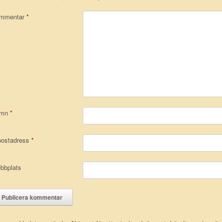
mmentar
*
amn
*
postadress
*
bbplats