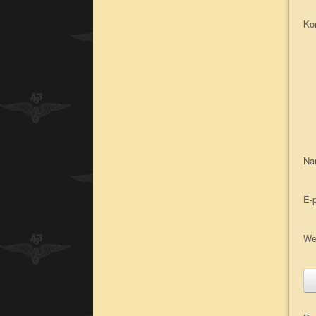
Ko
N
E-
We