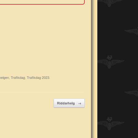
helgen
,
Trafikdag
,
Trafikdag 2023
.
Riddarhelg
→