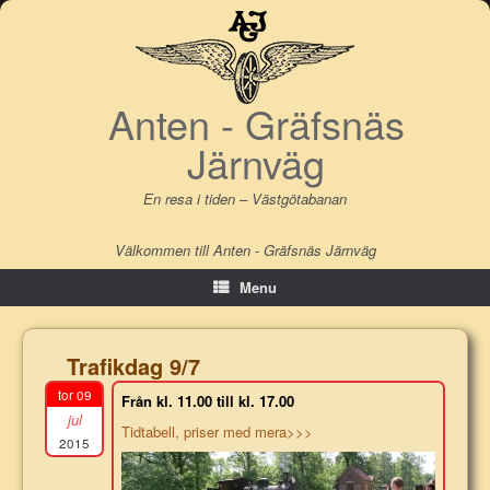
Skip
to
content
Anten - Gräfsnäs
Järnväg
En resa i tiden – Västgötabanan
Välkommen till Anten - Gräfsnäs Järnväg
Menu
Trafikdag 9/7
tor 09
Från kl. 11.00 till kl. 17.00
jul
Tidtabell, priser med mera>>>
2015