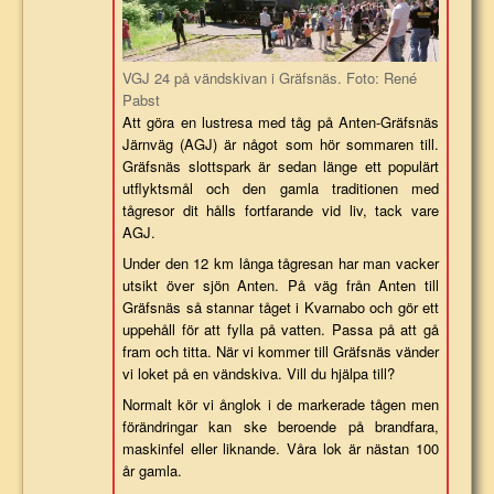
VGJ 24 på vändskivan i Gräfsnäs. Foto: René
Pabst
Att göra en lustresa med tåg på Anten-Gräfsnäs
Järnväg (AGJ) är något som hör sommaren till.
Gräfsnäs slottspark är sedan länge ett populärt
utflyktsmål och den gamla traditionen med
tågresor dit hålls fortfarande vid liv, tack vare
AGJ.
Under den 12 km långa tågresan har man vacker
utsikt över sjön Anten. På väg från Anten till
Gräfsnäs så stannar tåget i Kvarnabo och gör ett
uppehåll för att fylla på vatten. Passa på att gå
fram och titta. När vi kommer till Gräfsnäs vänder
vi loket på en vändskiva. Vill du hjälpa till?
Normalt kör vi ånglok i de markerade tågen men
förändringar kan ske beroende på brandfara,
maskinfel eller liknande. Våra lok är nästan 100
år gamla.