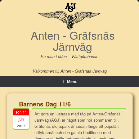
Skip
to
content
Anten - Gräfsnäs
Järnväg
En resa i tiden – Västgötabanan
Välkommen till Anten - Gräfsnäs Järnväg
Menu
Barnens Dag 11/6
sön 11
Att göra en lustresa med tåg på Anten-Gräfsnäs
jun
Järnväg (AGJ) är något som hör sommaren till.
2017
Gräfsnäs slottspark är sedan länge ett populärt
utflyktsmål och den gamla traditionen med
tågresor dit hålls fortfarande vid liv, tack vare