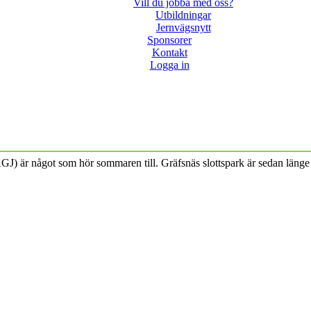
Vill du jobba med oss?
Utbildningar
Jernvägsnytt
Sponsorer
Kontakt
Logga in
J) är något som hör sommaren till. Gräfsnäs slottspark är sedan länge 