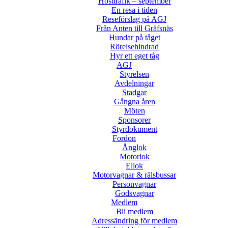
Hösttrafik – september
En resa i tiden
Reseförslag på AGJ
Från Anten till Gräfsnäs
Hundar på tåget
Rörelsehindrad
Hyr ett eget tåg
AGJ
Styrelsen
Avdelningar
Stadgar
Gångna åren
Möten
Sponsorer
Styrdokument
Fordon
Ånglok
Motorlok
Ellok
Motorvagnar & rälsbussar
Personvagnar
Godsvagnar
Medlem
Bli medlem
Adressändring för medlem