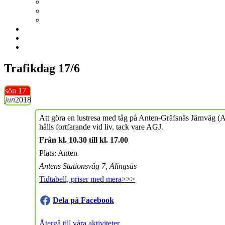
Trafikdag 17/6
sön 17
jun
2018
Att göra en lustresa med tåg på Anten-Gräfsnäs Järnväg (AG
hålls fortfarande vid liv, tack vare AGJ.
Från kl. 10.30 till kl. 17.00
Plats: Anten
Antens Stationsväg 7, Alingsås
Tidtabell, priser med mera>>>
Dela på Facebook
Återgå till våra aktiviteter...