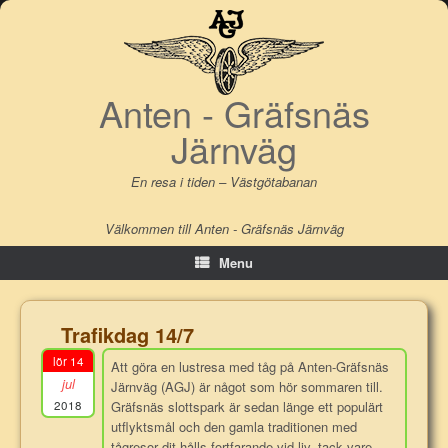
Skip
to
content
Anten - Gräfsnäs
Järnväg
En resa i tiden – Västgötabanan
Välkommen till Anten - Gräfsnäs Järnväg
Menu
Trafikdag 14/7
lör 14
Att göra en lustresa med tåg på Anten-Gräfsnäs
jul
Järnväg (AGJ) är något som hör sommaren till.
2018
Gräfsnäs slottspark är sedan länge ett populärt
utflyktsmål och den gamla traditionen med
tågresor dit hålls fortfarande vid liv, tack vare