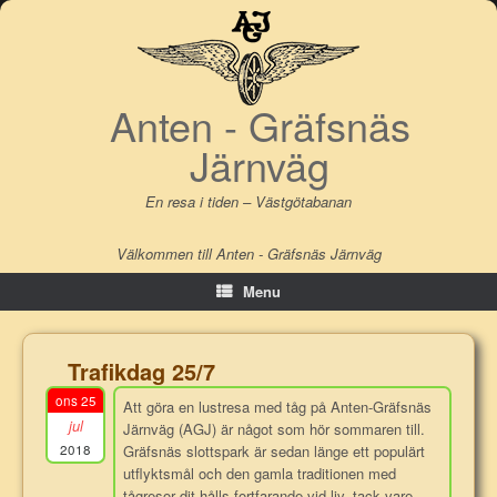
Skip
to
content
Anten - Gräfsnäs
Järnväg
En resa i tiden – Västgötabanan
Välkommen till Anten - Gräfsnäs Järnväg
Menu
Trafikdag 25/7
ons 25
Att göra en lustresa med tåg på Anten-Gräfsnäs
jul
Järnväg (AGJ) är något som hör sommaren till.
2018
Gräfsnäs slottspark är sedan länge ett populärt
utflyktsmål och den gamla traditionen med
tågresor dit hålls fortfarande vid liv, tack vare