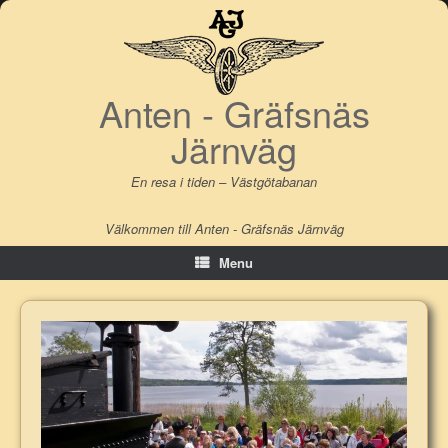
Skip
to
content
Anten - Gräfsnäs
Järnväg
En resa i tiden – Västgötabanan
Välkommen till Anten - Gräfsnäs Järnväg
Menu