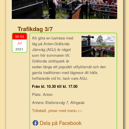
Trafikdag 3/7
lör 03
Att göra en lustresa med
jul
tåg på Anten-Gräfsnäs
2021
Järnväg (AGJ) är något
som hör sommaren till.
Gräfsnäs slottspark är
sedan länge ett populärt utflyktsmål och den
gamla traditionen med tågresor dit hålls
fortfarande vid liv, tack vare AGJ.
Från kl. 10.30 till kl. 17.00
Plats: Anten
Antens Stationsväg 7, Alingsås
Tidtabell, priser med mera>>>
Dela på Facebook