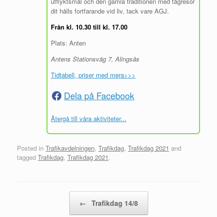
utflyktsmål och den gamla traditionen med tågresor
dit hålls fortfarande vid liv, tack vare AGJ.
Från kl. 10.30 till kl. 17.00
Plats: Anten
Antens Stationsväg 7, Alingsås
Tidtabell, priser med mera>>>
Dela på Facebook
Återgå till våra aktiviteter...
Posted in
Trafikavdelningen
,
Trafikdag
,
Trafikdag 2021
and
tagged
Trafikdag
,
Trafikdag 2021
.
Post navigation
←
Trafikdag 14/8