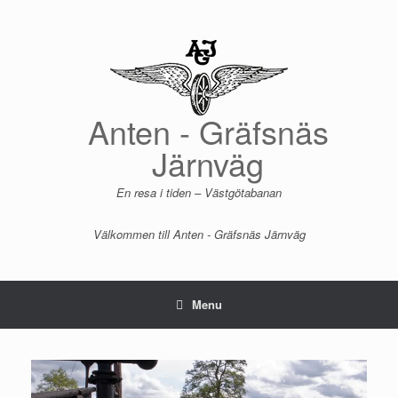
Skip
to
content
Anten - Gräfsnäs
Järnväg
En resa i tiden – Västgötabanan
Välkommen till Anten - Gräfsnäs Järnväg
Menu