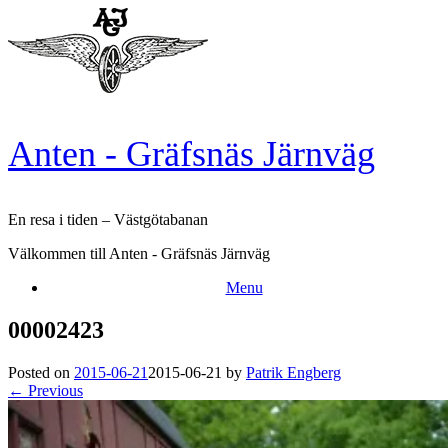
Skip
to
content
Anten - Gräfsnäs Järnväg
En resa i tiden – Västgötabanan
Välkommen till Anten - Gräfsnäs Järnväg
Menu
00002423
Posted on
2015-06-21
2015-06-21
by
Patrik Engberg
← Previous