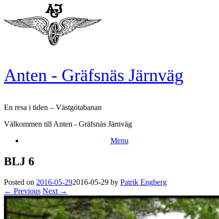
Skip
to
content
Anten - Gräfsnäs Järnväg
En resa i tiden – Västgötabanan
Välkommen till Anten - Gräfsnäs Järnväg
Menu
BLJ 6
Posted on
2016-05-29
2016-05-29
by
Patrik Engberg
← Previous
Next →