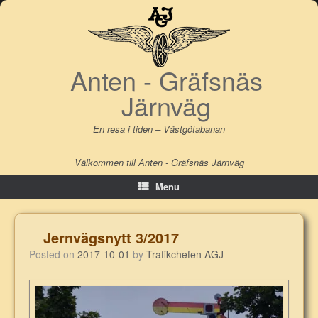
Skip
to
content
Anten - Gräfsnäs
Järnväg
En resa i tiden – Västgötabanan
Välkommen till Anten - Gräfsnäs Järnväg
Menu
Jernvägsnytt 3/2017
Posted on
2017-10-01
by
Trafikchefen AGJ