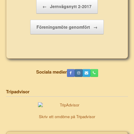
Post navigation
←
Jernvägsnytt 2-2017
Föreningsmöte genomfört
→
Sociala medier
Tripadvisor
Skriv ett omdöme på Tripadvisor