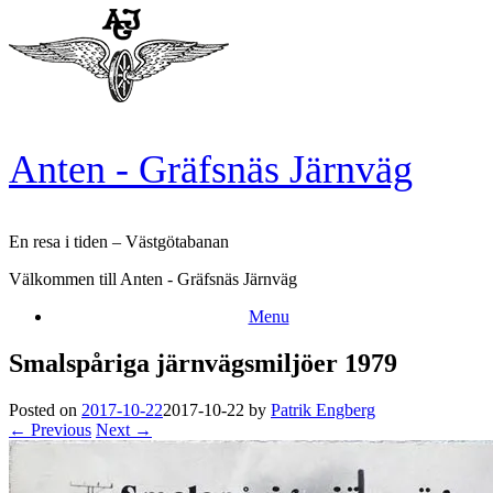
Skip
to
content
Anten - Gräfsnäs Järnväg
En resa i tiden – Västgötabanan
Välkommen till Anten - Gräfsnäs Järnväg
Menu
Smalspåriga järnvägsmiljöer 1979
Posted on
2017-10-22
2017-10-22
by
Patrik Engberg
← Previous
Next →