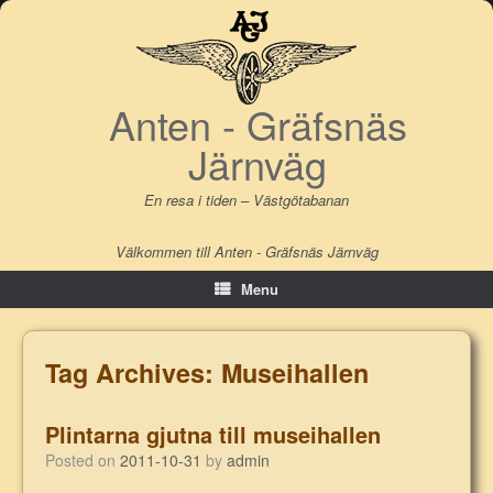
Skip
to
content
Anten - Gräfsnäs
Järnväg
En resa i tiden – Västgötabanan
Välkommen till Anten - Gräfsnäs Järnväg
Menu
Tag Archives:
Museihallen
Plintarna gjutna till museihallen
Posted on
2011-10-31
by
admin