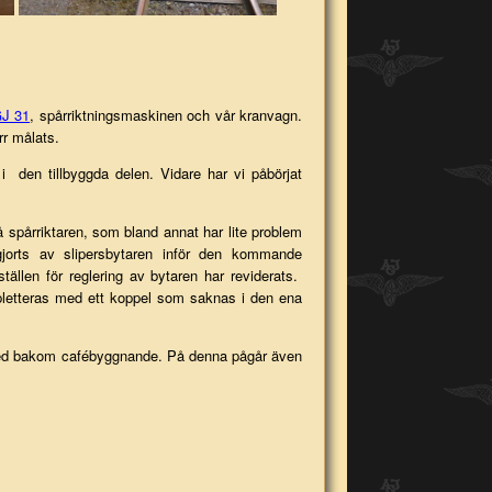
J 31
, spårriktningsmaskinen och vår kranvagn.
r målats.
i den tillbyggda delen. Vidare har vi påbörjat
 spårriktaren, som bland annat har lite problem
jorts av slipersbytaren inför den kommande
tällen för reglering av bytaren har reviderats.
pletteras med ett koppel som saknas i den ena
s ned bakom cafébyggnande. På denna pågår även