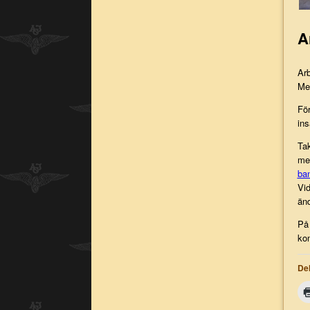
A
Arb
Men
För
ins
Tak
me
ba
Vi
än
På 
kom
Del