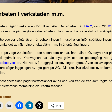
rbeten i verkstaden m.m.
eten pågår i verkstaden för full aktivitet. Det arbetas på
HBA 2
, vagn 22,
VG
 även ute på bangården sker arbeten, bland annat har växelklot och spårspär
beredelser pågår även för schaktningen i museihallen inför spårläggningen 
amlandet av räls, slpers, skarvjärn m.m. inför spårläggningen.
et på vagn 22 plattform, den ändan som är klar, har målats. Översyn sker på
d hydrauliken. Kranvagnen har fått nytt golv och en genomgång har g
narbetsveckan
. Här har två kugghjul för drivningen bytts. Även ett av spaks
dare pågår läggningen av nytt golv på AGJ NN 158. Här skall det även kom
den.
fastighetssidan pågår bortforslandet av ris och ved från de träd som tagit
pletterande rödmålning av utsatta fasader.
a detta:
Mer