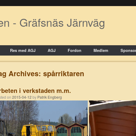
en - Gräfsnäs Järnväg
Res med AGJ
AGJ
Fordon
Medlem
Sponsor
ag Archives:
spårriktaren
rbeten i verkstaden m.m.
osted on
2015-04-12
by
Patrik Engberg