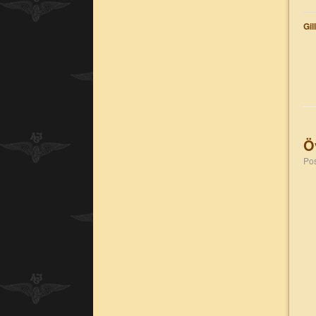
Gil
Ö
P