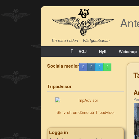
Skip
to
Ant
content
En resa i tiden – Västgötabanan
AGJ
Nytt
Webshop
Sociala medier
T
Tripadvisor
A
P
Skriv ett omdöme på Tripadvisor
Logga in