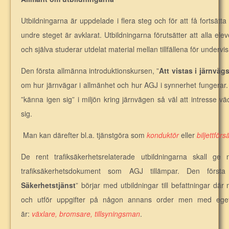
Utbildningarna är uppdelade i flera steg och för att få fortsätta
undre steget är avklarat. Utbildningarna förutsätter att alla elev
och själva studerar utdelat material mellan tillfällena för undervi
Den första allmänna introduktionskursen, ”
Att vistas i järnväg
om hur järnvägar i allmänhet och hur AGJ i synnerhet fungerar.
”känna igen sig” i miljön kring järnvägen så väl att intresse väck
sig.
Man kan därefter bl.a. tjänstgöra som
konduktör
eller
biljettförs
De rent trafiksäkerhetsrelaterade utbildningarna skall g
trafiksäkerhetsdokument som AGJ tillämpar. Den första
Säkerhetstjänst
” börjar med utbildningar till befattningar där
och utför uppgifter på någon annans order men med eget
är:
växlare, bromsare, tillsyningsman
.