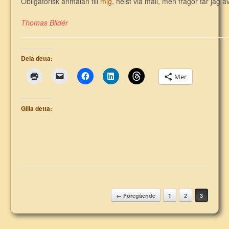
Obligatorisk anmälan till
mig
, helst via mail, men frågor tar jag 
Thomas Blidér
Dela detta:
Mer
Gilla detta:
Post navigation
← Föregående
1
2
3