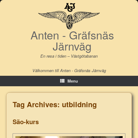
Skip
to
content
Anten - Gräfsnäs
Järnväg
En resa i tiden – Västgötabanan
Välkommen till Anten - Gräfsnäs Järnväg
Menu
Tag Archives:
utbildning
Säo-kurs