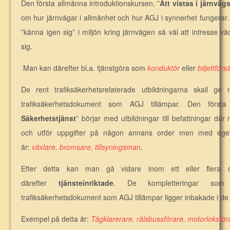
Den första allmänna introduktionskursen, ”
Att vistas i järnväg
om hur järnvägar i allmänhet och hur AGJ i synnerhet fungerar.
”känna igen sig” i miljön kring järnvägen så väl att intresse väck
sig.
Man kan därefter bl.a. tjänstgöra som
konduktör
eller
biljettförs
De rent trafiksäkerhetsrelaterade utbildningarna skall g
trafiksäkerhetsdokument som AGJ tillämpar. Den första
Säkerhetstjänst
” börjar med utbildningar till befattningar där
och utför uppgifter på någon annans order men med eget
är:
växlare, bromsare, tillsyningsman
.
Efter detta kan man gå vidare inom ett eller flera o
därefter
tjänsteinriktade
. De kompletteringar som
trafiksäkerhetsdokument som AGJ tillämpar ligger inbakade i de v
Exempel på detta är:
Tågklarerare, rälsbussförare, motorloksföra