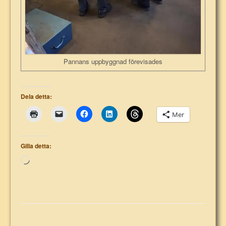
Pannans uppbyggnad förevisades
Dela detta:
Mer
Gilla detta:
Laddar
in
…