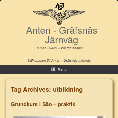
Skip
to
content
Anten - Gräfsnäs
Järnväg
En resa i tiden – Västgötabanan
Välkommen till Anten - Gräfsnäs Järnväg
Menu
Tag Archives:
utbildning
Grundkurs i Säo – praktik