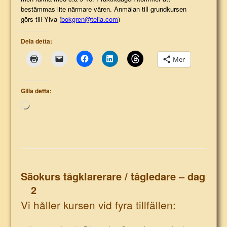
bestämmas lite närmare våren.
Anmälan till grundkursen
görs till Ylva (
bokgren@telia.com
)
Dela detta:
Mer
Gilla detta:
Laddar
in
…
Säokurs tågklarerare / tågledare – dag
2
Vi håller kursen vid fyra tillfällen: