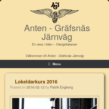
Skip
to
content
Anten - Gräfsnäs
Järnväg
En resa i tiden – Västgötabanan
Välkommen till Anten - Gräfsnäs Järnväg
Menu
Lokeldarkurs 2016
Posted on
2016-02-12
by
Patrik Engberg