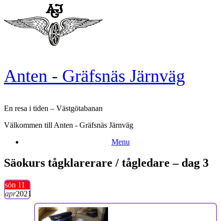
Skip
to
content
Anten - Gräfsnäs Järnväg
En resa i tiden – Västgötabanan
Välkommen till Anten - Gräfsnäs Järnväg
Menu
Säokurs tågklarerare / tågledare – dag 3
sön 11
apr
2021