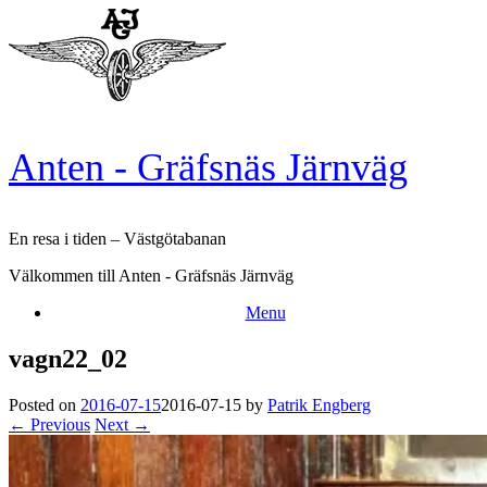
Skip
to
content
Anten - Gräfsnäs Järnväg
En resa i tiden – Västgötabanan
Välkommen till Anten - Gräfsnäs Järnväg
Menu
vagn22_02
Posted on
2016-07-15
2016-07-15
by
Patrik Engberg
← Previous
Next →