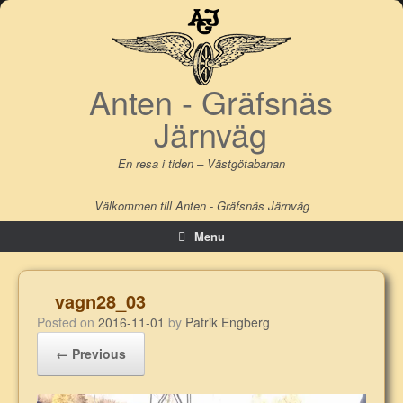
Skip
to
content
Anten - Gräfsnäs
Järnväg
En resa i tiden – Västgötabanan
Välkommen till Anten - Gräfsnäs Järnväg
Menu
vagn28_03
Posted on
2016-11-01
by
Patrik Engberg
← Previous